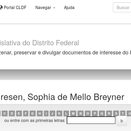
Portal CLDF
Navegar
Ajuda
slativa do Distrito Federal
zenar, preservar e divulgar documentos de interesse do
resen, Sophia de Mello Breyner
C
D
E
F
G
H
I
J
K
L
M
N
O
P
Q
R
S
T
U
ou entre com as primeiras letras: