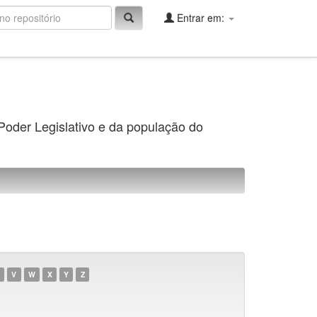
Entrar em:
 Poder Legislativo e da população do
V
W
X
Y
Z