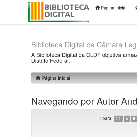
Página inicial
Skip
navigation
Biblioteca Digital da Câmara Legi
A Biblioteca Digital da CLDF objetiva arma
Distrito Federal.
Página inicial
Navegando por Autor And
Ir para:
0-9
A
B