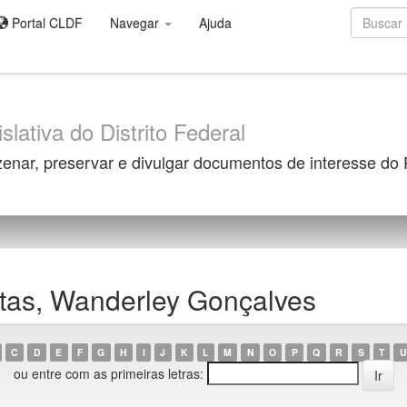
Portal CLDF
Navegar
Ajuda
slativa do Distrito Federal
zenar, preservar e divulgar documentos de interesse do
itas, Wanderley Gonçalves
C
D
E
F
G
H
I
J
K
L
M
N
O
P
Q
R
S
T
U
ou entre com as primeiras letras: