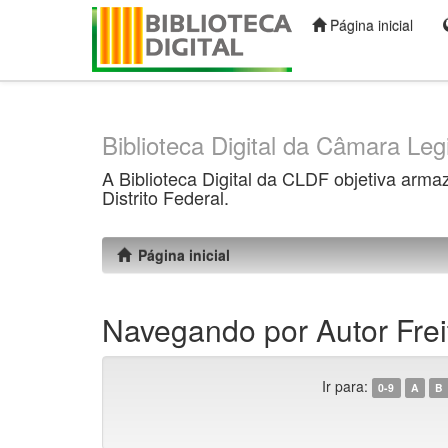
Página inicial
Skip
navigation
Biblioteca Digital da Câmara Legi
A Biblioteca Digital da CLDF objetiva arma
Distrito Federal.
Página inicial
Navegando por Autor Fre
Ir para:
0-9
A
B