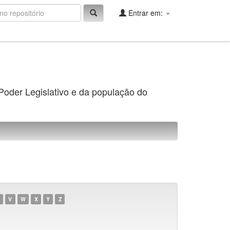
Entrar em:
 Poder Legislativo e da população do
V
W
X
Y
Z