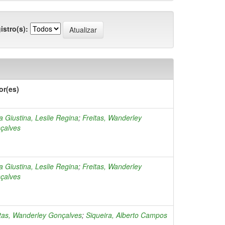
istro(s):
or(es)
a Giustina, Leslie Regina
;
Freitas, Wanderley
çalves
a Giustina, Leslie Regina
;
Freitas, Wanderley
çalves
itas, Wanderley Gonçalves
;
Siqueira, Alberto Campos