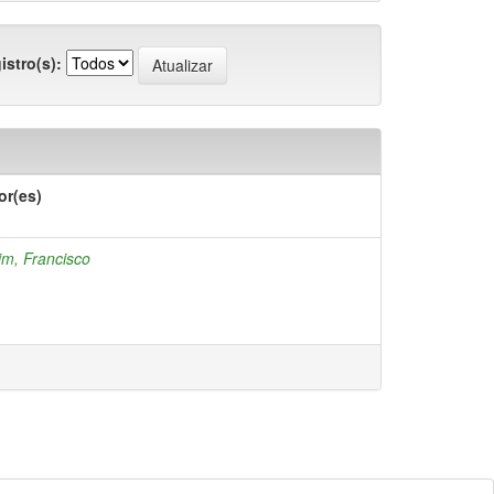
istro(s):
or(es)
im, Francisco