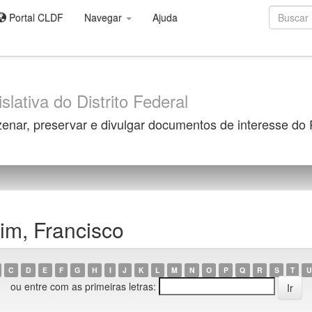
Portal CLDF
Navegar
Ajuda
slativa do Distrito Federal
zenar, preservar e divulgar documentos de interesse do
im, Francisco
C
D
E
F
G
H
I
J
K
L
M
N
O
P
Q
R
S
T
U
ou entre com as primeiras letras: