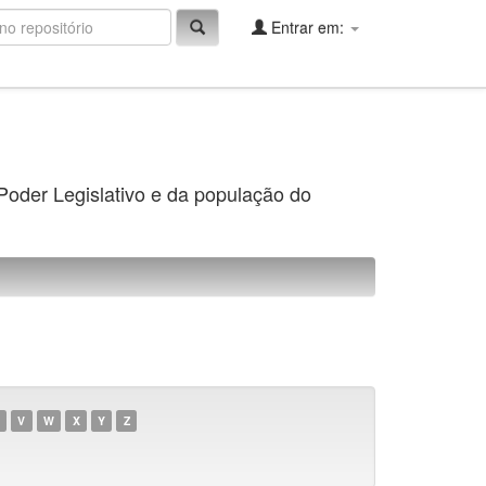
Entrar em:
 Poder Legislativo e da população do
V
W
X
Y
Z