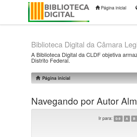
Página inicial
Skip
navigation
Biblioteca Digital da Câmara Legi
A Biblioteca Digital da CLDF objetiva arma
Distrito Federal.
Página inicial
Navegando por Autor Alm
Ir para:
0-9
A
B