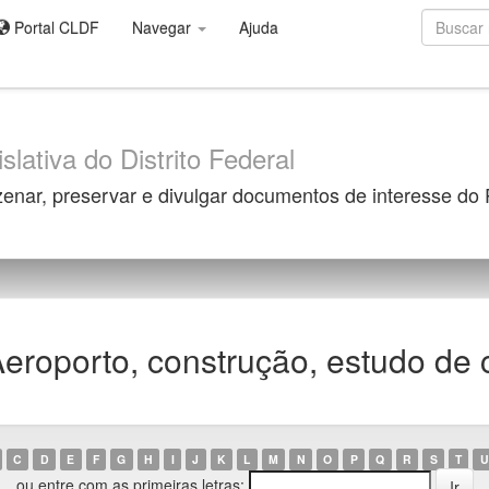
Portal CLDF
Navegar
Ajuda
slativa do Distrito Federal
zenar, preservar e divulgar documentos de interesse do
roporto, construção, estudo de ca
C
D
E
F
G
H
I
J
K
L
M
N
O
P
Q
R
S
T
U
ou entre com as primeiras letras: