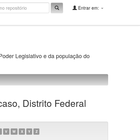
Entrar em:
 Poder Legislativo e da população do
so, Distrito Federal
V
W
X
Y
Z