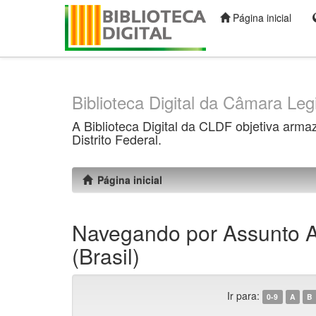
Página inicial
Skip
navigation
Biblioteca Digital da Câmara Legi
A Biblioteca Digital da CLDF objetiva arma
Distrito Federal.
Página inicial
Navegando por Assunto Ae
(Brasil)
Ir para:
0-9
A
B