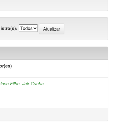
istro(s):
or(es)
doso Filho, Jair Cunha