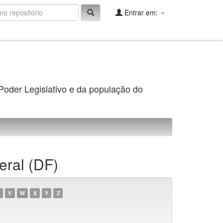
Entrar em:
 Poder Legislativo e da população do
eral (DF)
V
W
X
Y
Z