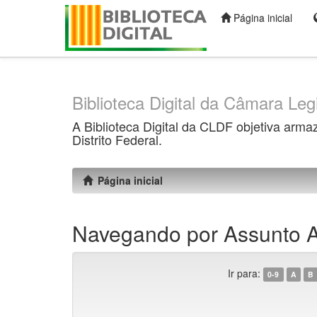
Página inicial
Skip
navigation
Biblioteca Digital da Câmara Legi
A Biblioteca Digital da CLDF objetiva arma
Distrito Federal.
Página inicial
Navegando por Assunto Al
Ir para:
0-9
A
B