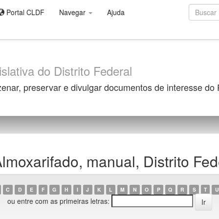
Portal CLDF
Navegar
Ajuda
slativa do Distrito Federal
zenar, preservar e divulgar documentos de interesse do
moxarifado, manual, Distrito Fed
C
D
E
F
G
H
I
J
K
L
M
N
O
P
Q
R
S
T
U
ou entre com as primeiras letras: