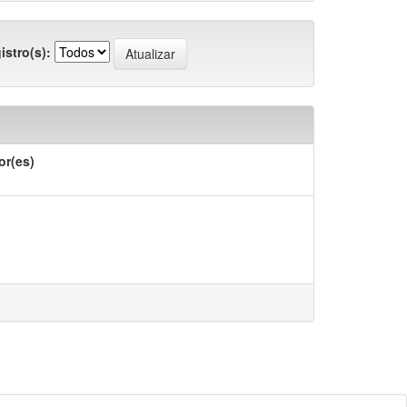
istro(s):
or(es)