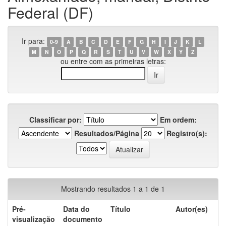
Federal (DF)
Ir para:
0-9
A
B
C
D
E
F
G
H
I
J
K
L
M
N
O
P
Q
R
S
T
U
V
W
X
Y
Z
ou entre com as primeiras letras:
Classificar por:
Em ordem:
Resultados/Página
Registro(s):
Mostrando resultados 1 a 1 de 1
Pré-
Data do
Título
Autor(es)
visualização
documento