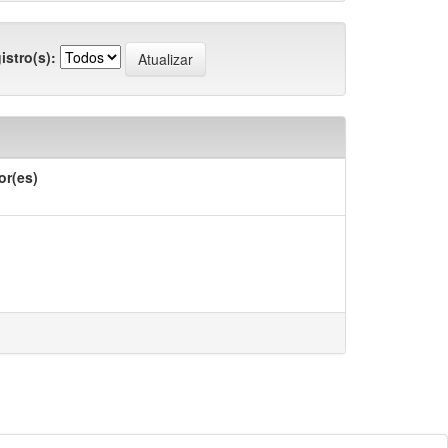
istro(s):
or(es)