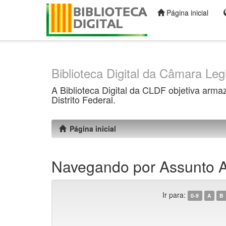
Página inicial
Skip
navigation
Biblioteca Digital da Câmara Legi
A Biblioteca Digital da CLDF objetiva arma
Distrito Federal.
Página inicial
Navegando por Assunto Al
Ir para:
0-9
A
B