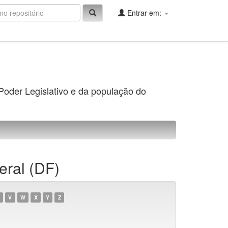
Entrar em:
 Poder Legislativo e da população do
eral (DF)
V
W
X
Y
Z