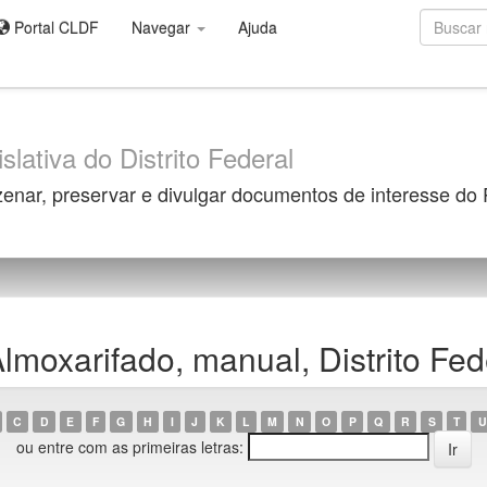
Portal CLDF
Navegar
Ajuda
slativa do Distrito Federal
zenar, preservar e divulgar documentos de interesse do
moxarifado, manual, Distrito Fed
C
D
E
F
G
H
I
J
K
L
M
N
O
P
Q
R
S
T
U
ou entre com as primeiras letras: