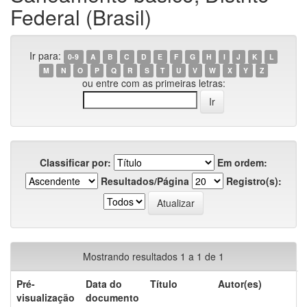
Federal (Brasil)
Ir para:
0-9
A
B
C
D
E
F
G
H
I
J
K
L
M
N
O
P
Q
R
S
T
U
V
W
X
Y
Z
ou entre com as primeiras letras:
Classificar por:
Em ordem:
Resultados/Página
Registro(s):
Mostrando resultados 1 a 1 de 1
Pré-
Data do
Título
Autor(es)
visualização
documento