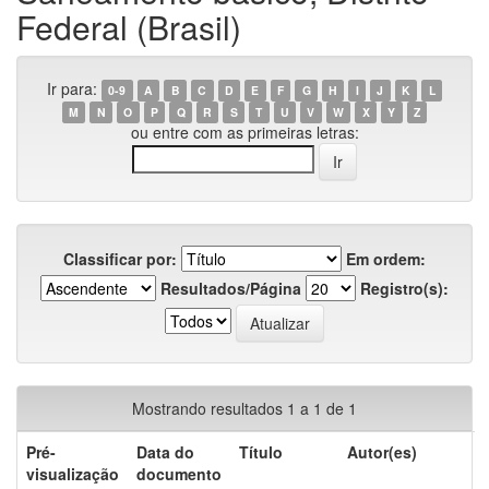
Federal (Brasil)
Ir para:
0-9
A
B
C
D
E
F
G
H
I
J
K
L
M
N
O
P
Q
R
S
T
U
V
W
X
Y
Z
ou entre com as primeiras letras:
Classificar por:
Em ordem:
Resultados/Página
Registro(s):
Mostrando resultados 1 a 1 de 1
Pré-
Data do
Título
Autor(es)
visualização
documento