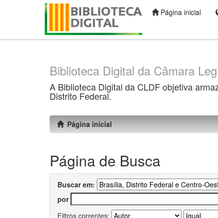
Página inicial
Skip
navigation
Biblioteca Digital da Câmara Legi
A Biblioteca Digital da CLDF objetiva arma
Distrito Federal.
Página inicial
Página de Busca
Buscar em:
por
Filtros correntes: