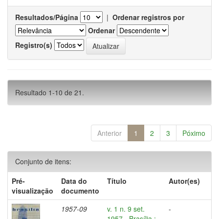
Resultados/Página
|
Ordenar registros por
Ordenar
Registro(s)
Resultado 1-10 de 21.
Anterior
1
2
3
Póximo
Conjunto de itens:
Pré-
Data do
Título
Autor(es)
visualização
documento
1957-09
v. 1 n. 9 set.
-
1957 - Brasília :