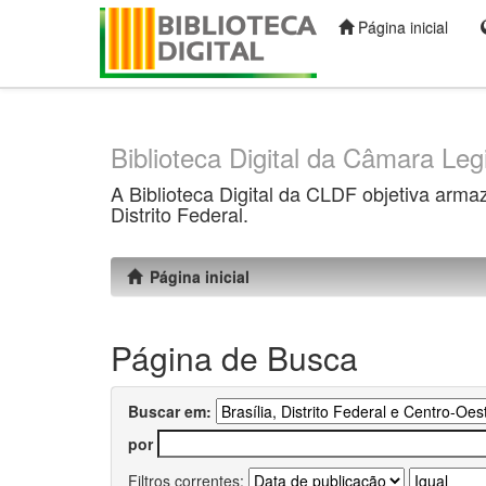
Página inicial
Skip
navigation
Biblioteca Digital da Câmara Legi
A Biblioteca Digital da CLDF objetiva arma
Distrito Federal.
Página inicial
Página de Busca
Buscar em:
por
Filtros correntes: