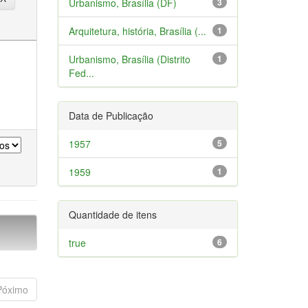
Urbanismo, Brasília (DF)
3
Arquitetura, história, Brasília (...
1
Urbanismo, Brasília (Distrito
1
Fed...
Data de Publicação
1957
5
1959
1
Quantidade de itens
true
6
Póximo