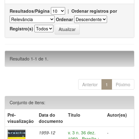
Resultados/Página
|
Ordenar registros por
Ordenar
Registro(s)
Resultado 1-1 de 1.
Anterior
1
Póximo
Conjunto de itens:
Pré-
Data do
Título
Autor(es)
visualização
documento
1959-12
v. 3 n. 36 dez.
-
1959 - Brasília :