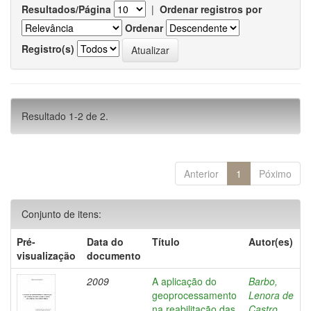
Resultados/Página
|
Ordenar registros por
Ordenar
Registro(s)
Resultado 1-2 de 2.
Anterior
1
Póximo
Conjunto de itens:
Pré-
Data do
Título
Autor(es)
visualização
documento
2009
A aplicação do
Barbo,
geoprocessamento
Lenora de
na reabilitação das
Castro