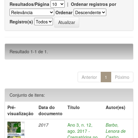
Resultados/Página
|
Ordenar registros por
Ordenar
Registro(s)
Resultado 1-1 de 1.
Anterior
1
Póximo
Conjunto de itens:
Pré-
Data do
Título
Autor(es)
visualização
documento
2017
Ano 3, n. 12,
Barbo,
ago. 2017 -
Lenora de
Crematórios no
Castro