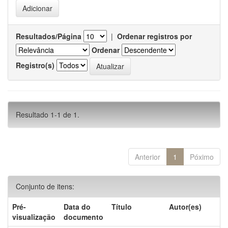
Resultados/Página
|
Ordenar registros por
Ordenar
Registro(s)
Resultado 1-1 de 1.
Anterior
1
Póximo
Conjunto de itens:
Pré-
Data do
Título
Autor(es)
visualização
documento