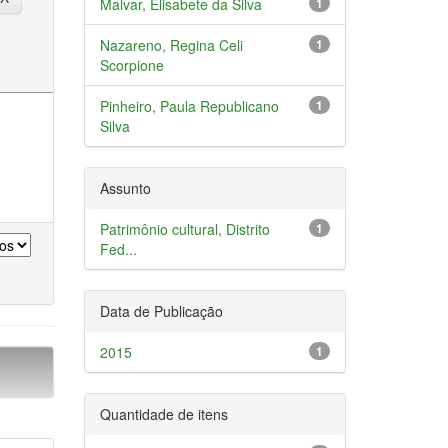
Malvar, Elisabete da Silva
1
Nazareno, Regina Celi
1
Scorpione
Pinheiro, Paula Republicano
1
Silva
Assunto
Patrimônio cultural, Distrito
1
Fed...
Data de Publicação
2015
1
Quantidade de itens