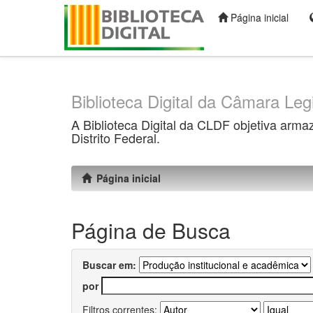
Página inicial
Skip
navigation
Biblioteca Digital da Câmara Legi
A Biblioteca Digital da CLDF objetiva arma
Distrito Federal.
Página inicial
Página de Busca
Buscar em:
por
Filtros correntes: