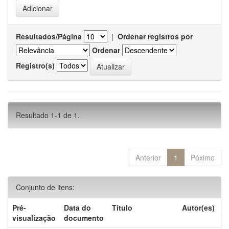
Resultados/Página
|
Ordenar registros por
Ordenar
Registro(s)
Resultado 1-1 de 1.
Anterior
1
Póximo
Conjunto de itens:
Pré-
Data do
Título
Autor(es)
visualização
documento