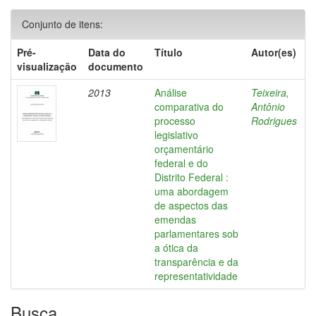
Conjunto de itens:
Pré-
Data do
Título
Autor(es)
visualização
documento
2013
Análise
Teixeira,
comparativa do
Antônio
processo
Rodrigues
legislativo
orçamentário
federal e do
Distrito Federal :
uma abordagem
de aspectos das
emendas
parlamentares sob
a ótica da
transparência e da
representatividade
Busca