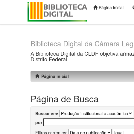
Página inicial
Skip
navigation
Biblioteca Digital da Câmara Legi
A Biblioteca Digital da CLDF objetiva arma
Distrito Federal.
Página inicial
Página de Busca
Buscar em:
por
Filtros correntes: