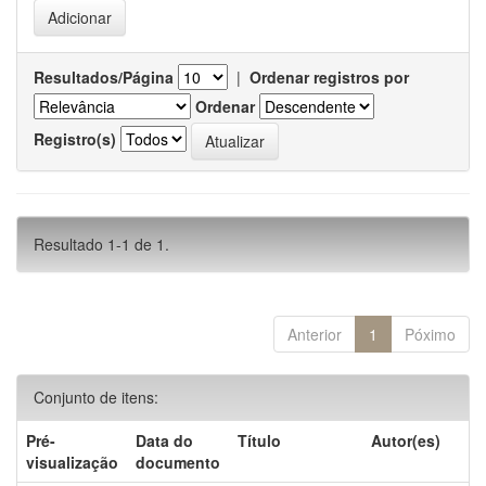
Resultados/Página
|
Ordenar registros por
Ordenar
Registro(s)
Resultado 1-1 de 1.
Anterior
1
Póximo
Conjunto de itens:
Pré-
Data do
Título
Autor(es)
visualização
documento