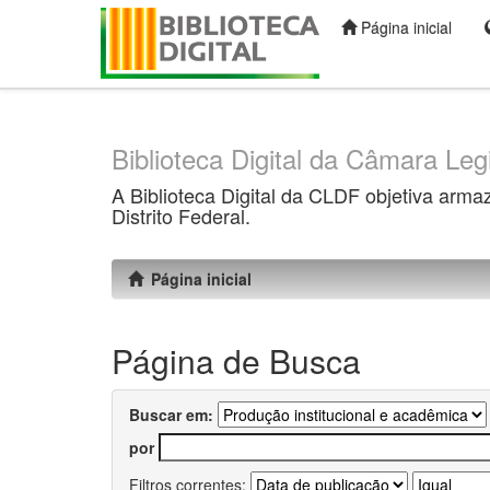
Página inicial
Skip
navigation
Biblioteca Digital da Câmara Legi
A Biblioteca Digital da CLDF objetiva arma
Distrito Federal.
Página inicial
Página de Busca
Buscar em:
por
Filtros correntes: