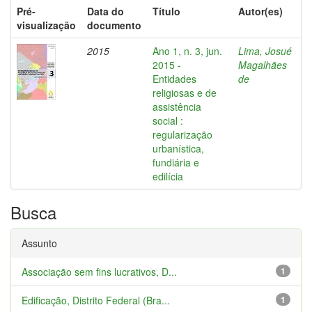
Pré-
Data do
Título
Autor(es)
visualização
documento
2015
Ano 1, n. 3, jun.
Lima, Josué
2015 -
Magalhães
Entidades
de
religiosas e de
assistência
social :
regularização
urbanística,
fundiária e
edilícia
Busca
Assunto
Associação sem fins lucrativos, D...
1
Edificação, Distrito Federal (Bra...
1