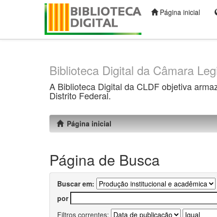
Página inicial
Skip
navigation
Biblioteca Digital da Câmara Legi
A Biblioteca Digital da CLDF objetiva arma
Distrito Federal.
Página inicial
Página de Busca
Buscar em:
por
Filtros correntes: