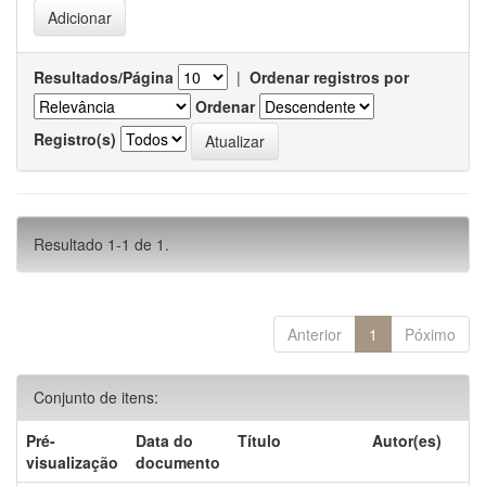
Resultados/Página
|
Ordenar registros por
Ordenar
Registro(s)
Resultado 1-1 de 1.
Anterior
1
Póximo
Conjunto de itens:
Pré-
Data do
Título
Autor(es)
visualização
documento