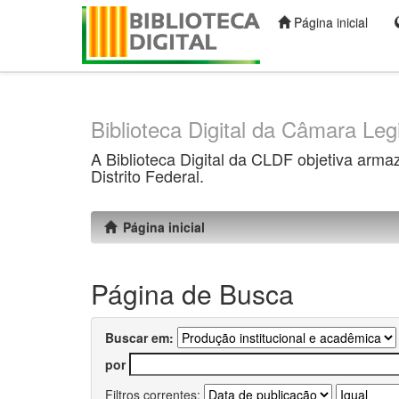
Página inicial
Skip
navigation
Biblioteca Digital da Câmara Legi
A Biblioteca Digital da CLDF objetiva arma
Distrito Federal.
Página inicial
Página de Busca
Buscar em:
por
Filtros correntes: