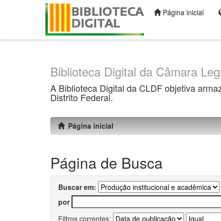
Página inicial
Skip
navigation
Biblioteca Digital da Câmara Legi
A Biblioteca Digital da CLDF objetiva arma
Distrito Federal.
Página inicial
Página de Busca
Buscar em:
por
Filtros correntes: