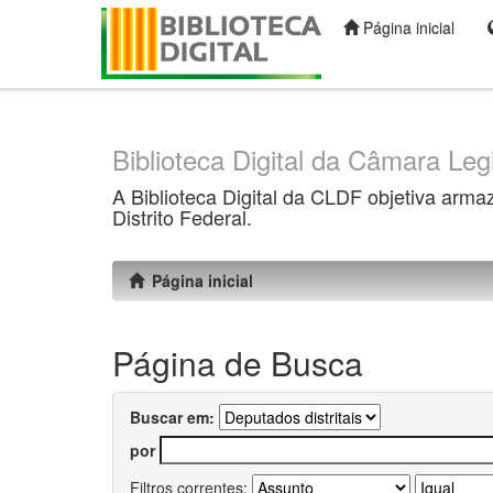
Página inicial
Skip
navigation
Biblioteca Digital da Câmara Legi
A Biblioteca Digital da CLDF objetiva arma
Distrito Federal.
Página inicial
Página de Busca
Buscar em:
por
Filtros correntes: