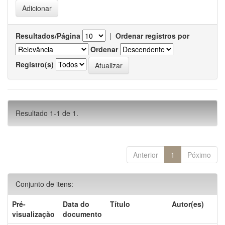
Resultados/Página
|
Ordenar registros por
Ordenar
Registro(s)
Resultado 1-1 de 1.
Anterior
1
Póximo
Conjunto de itens:
Pré-
Data do
Título
Autor(es)
visualização
documento