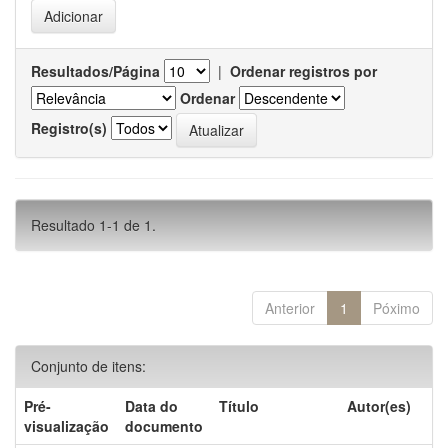
Resultados/Página
|
Ordenar registros por
Ordenar
Registro(s)
Resultado 1-1 de 1.
Anterior
1
Póximo
Conjunto de itens:
Pré-
Data do
Título
Autor(es)
visualização
documento