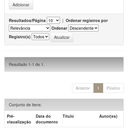
Resultados/Página
|
Ordenar registros por
Ordenar
Registro(s)
Resultado 1-1 de 1.
Anterior
1
Póximo
Conjunto de itens:
Pré-
Data do
Título
Autor(es)
visualização
documento