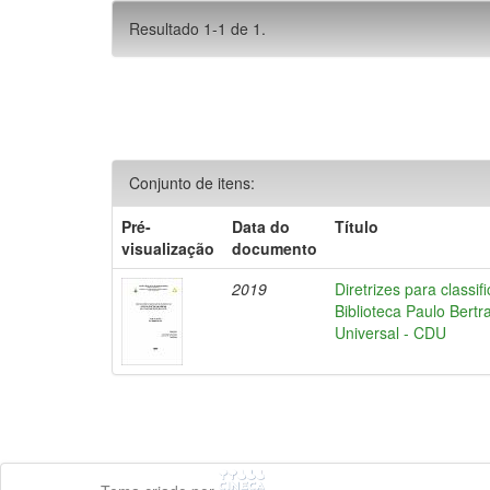
Resultado 1-1 de 1.
Conjunto de itens:
Pré-
Data do
Título
visualização
documento
2019
Diretrizes para class
Biblioteca Paulo Bertr
Universal - CDU