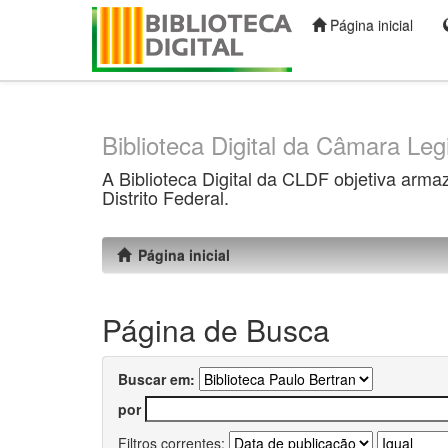
Página inicial
Skip
navigation
Biblioteca Digital da Câmara Legi
A Biblioteca Digital da CLDF objetiva arma
Distrito Federal.
Página inicial
Página de Busca
Buscar em:
por
Filtros correntes: