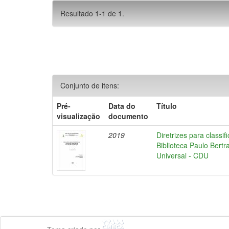
Resultado 1-1 de 1.
Conjunto de itens:
Pré-
Data do
Título
visualização
documento
2019
Diretrizes para class
Biblioteca Paulo Bertr
Universal - CDU