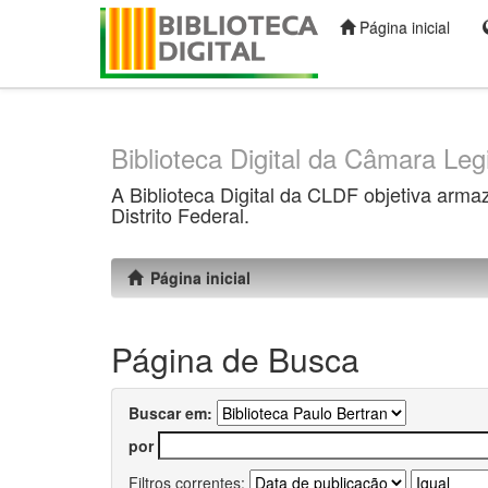
Página inicial
Skip
navigation
Biblioteca Digital da Câmara Legi
A Biblioteca Digital da CLDF objetiva arma
Distrito Federal.
Página inicial
Página de Busca
Buscar em:
por
Filtros correntes: