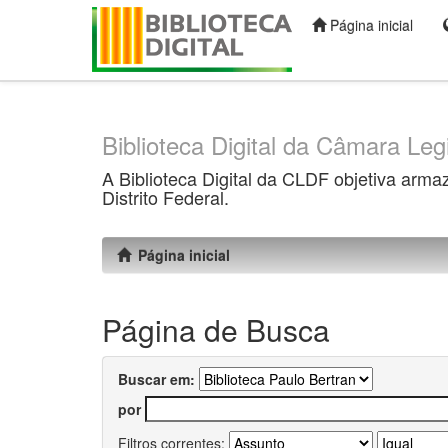
Página inicial
Skip
navigation
Biblioteca Digital da Câmara Legi
A Biblioteca Digital da CLDF objetiva arma
Distrito Federal.
Página inicial
Página de Busca
Buscar em:
por
Filtros correntes: