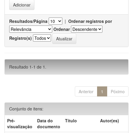
Resultados/Página
|
Ordenar registros por
Ordenar
Registro(s)
Resultado 1-1 de 1.
Anterior
1
Póximo
Conjunto de itens:
Pré-
Data do
Título
Autor(es)
visualização
documento