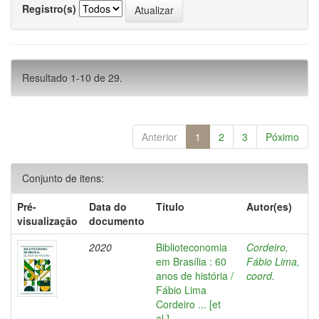
Registro(s)
Resultado 1-10 de 29.
Anterior
1
2
3
Póximo
Conjunto de itens:
Pré-
Data do
Título
Autor(es)
visualização
documento
2020
Biblioteconomia
Cordeiro,
em Brasília : 60
Fábio Lima,
anos de história /
coord.
Fábio Lima
Cordeiro ... [et
al.]