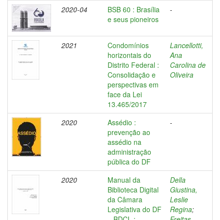
2020-04
BSB 60 : Brasília
-
e seus pioneiros
2021
Condomínios
Lancellotti,
horizontais do
Ana
Distrito Federal :
Carolina de
Consolidação e
Oliveira
perspectivas em
face da Lei
13.465/2017
2020
Assédio :
-
prevenção ao
assédio na
administração
pública do DF
2020
Manual da
Della
Biblioteca Digital
Giustina,
da Câmara
Leslie
Legislativa do DF
Regina
;
– BDCL :
Freitas,