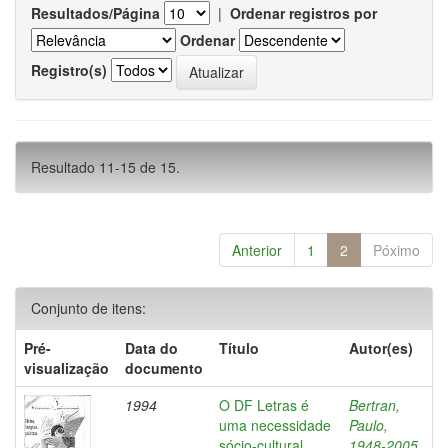
Resultados/Página
|
Ordenar registros por
Ordenar
Registro(s)
Resultado 11-15 de 15.
Anterior
1
2
Póximo
Conjunto de itens:
Pré-
Data do
Título
Autor(es)
visualização
documento
1994
O DF Letras é
Bertran,
uma necessidade
Paulo,
sócio-cultural
1948-2005