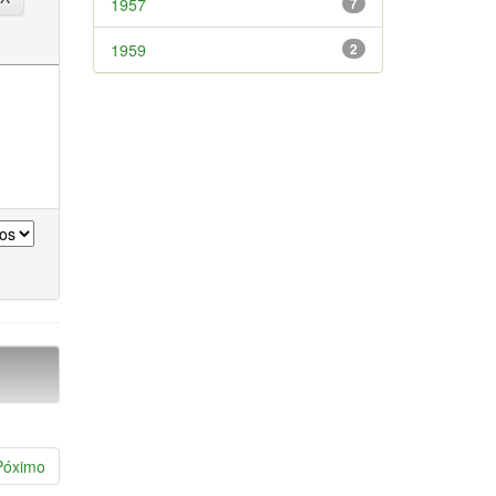
1957
7
1959
2
Póximo