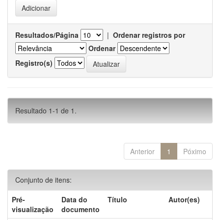
Resultados/Página
|
Ordenar registros por
Ordenar
Registro(s)
Resultado 1-1 de 1.
Anterior
1
Póximo
Conjunto de itens:
Pré-
Data do
Título
Autor(es)
visualização
documento