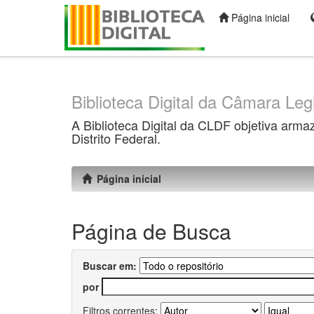
Página inicial
Skip
navigation
Biblioteca Digital da Câmara Legi
A Biblioteca Digital da CLDF objetiva arma
Distrito Federal.
Página inicial
Página de Busca
Buscar em:
por
Filtros correntes: