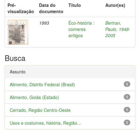
Pré-
Data do
Título
Autor(es)
visualização
documento
1993
Éco-história :
Bertran,
comeres
Paulo, 1948-
antigos
2005
Busca
Assunto
Alimento, Distrito Federal (Brasil)
1
Alimento, Goiás (Estado)
1
Cerrado, Região Centro-Oeste
1
Usos e costumes, história, Região...
1