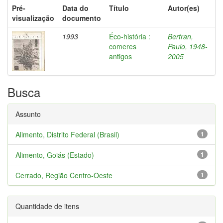
Pré-
Data do
Título
Autor(es)
visualização
documento
1993
Éco-história :
Bertran,
comeres
Paulo, 1948-
antigos
2005
Busca
Assunto
Alimento, Distrito Federal (Brasil)
1
Alimento, Goiás (Estado)
1
Cerrado, Região Centro-Oeste
1
Quantidade de itens