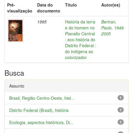
Pré-
Data do
Título
Autor(es)
visualização
documento
1995
História da terra
Bertran,
e do homem no
Paulo, 1948-
Planalto Central
2005
: eco-história do
Distrito Federal :
do indígena ao
colonizador
Busca
Assunto
Brasil, Região Centro-Oeste, hist...
1
Distrito Federal (Brasil), história
1
Ecologia, aspectos históricos, Di...
1