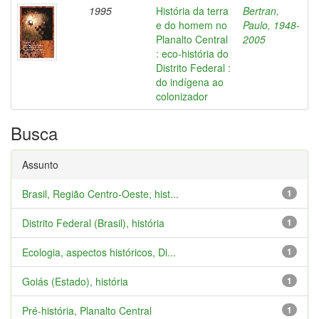
1995
História da terra
Bertran,
e do homem no
Paulo, 1948-
Planalto Central
2005
: eco-história do
Distrito Federal :
do indígena ao
colonizador
Busca
Assunto
Brasil, Região Centro-Oeste, hist...
1
Distrito Federal (Brasil), história
1
Ecologia, aspectos históricos, Di...
1
Goiás (Estado), história
1
Pré-história, Planalto Central
1