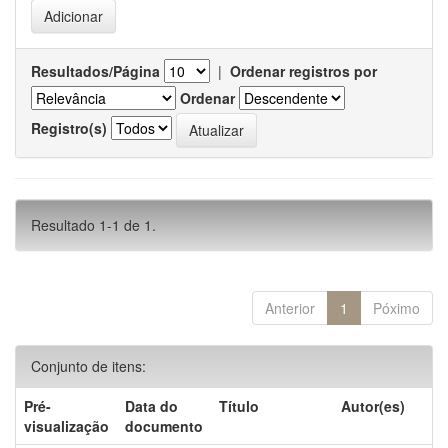
Resultados/Página
|
Ordenar registros por
Ordenar
Registro(s)
Resultado 1-1 de 1.
Anterior
1
Póximo
Conjunto de itens:
Pré-
Data do
Título
Autor(es)
visualização
documento