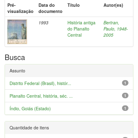
Pré-
Data do
Título
Autor(es)
visualização
documento
1993
História antiga
Bertran,
do Planalto
Paulo, 1948-
Central
2005
Busca
Assunto
Distrito Federal (Brasil), histór...
1
Planalto Central, história, séc. ...
1
Índio, Goiás (Estado)
1
Quantidade de itens