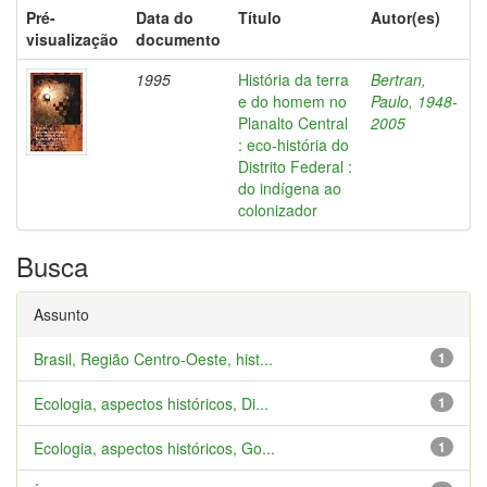
Pré-
Data do
Título
Autor(es)
visualização
documento
1995
História da terra
Bertran,
e do homem no
Paulo, 1948-
Planalto Central
2005
: eco-história do
Distrito Federal :
do indígena ao
colonizador
Busca
Assunto
Brasil, Região Centro-Oeste, hist...
1
Ecologia, aspectos históricos, Di...
1
Ecologia, aspectos históricos, Go...
1