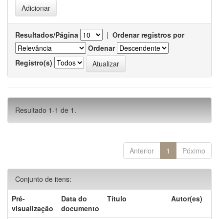
Resultados/Página
|
Ordenar registros por
Ordenar
Registro(s)
Resultado 1-1 de 1.
Anterior
1
Póximo
Conjunto de itens:
Pré-
Data do
Título
Autor(es)
visualização
documento