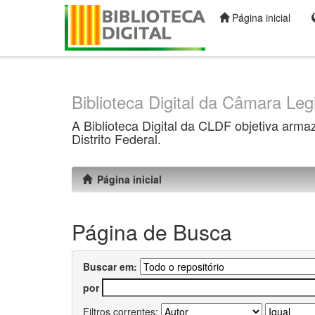
Página inicial
Skip
navigation
Biblioteca Digital da Câmara Legi
A Biblioteca Digital da CLDF objetiva arma
Distrito Federal.
Página inicial
Página de Busca
Buscar em:
por
Filtros correntes: