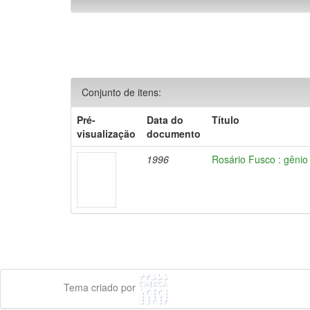
Conjunto de itens:
Pré-
Data do
Título
visualização
documento
1996
Rosário Fusco : gêni
Tema criado por