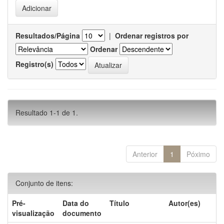
Resultados/Página
|
Ordenar registros por
Ordenar
Registro(s)
Resultado 1-1 de 1.
Anterior
1
Póximo
Conjunto de itens:
Pré-
Data do
Título
Autor(es)
visualização
documento