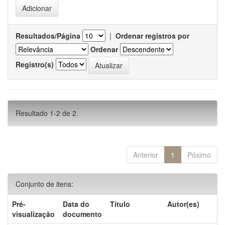
Resultados/Página
|
Ordenar registros por
Ordenar
Registro(s)
Resultado 1-2 de 2.
Anterior
1
Póximo
Conjunto de itens:
Pré-
Data do
Título
Autor(es)
visualização
documento